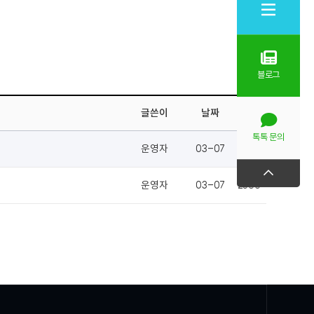
블로그
글쓴이
날짜
조회
톡톡 문의
운영자
03-07
2583
운영자
03-07
2386