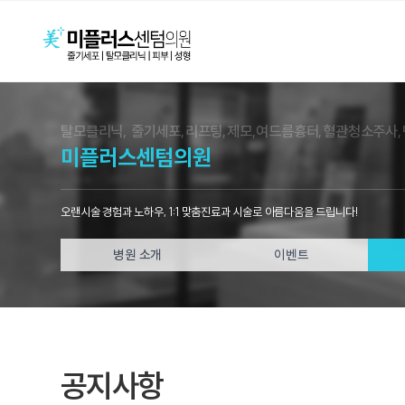
탈모클리닉, 줄기세포,리프팅,제모,여드름흉터,혈관청소주사
미플러스센텀의원
오랜시술 경험과 노하우, 1:1 맞춤진료과 시술로 아름다움을 드립니다!
병원 소개
이벤트
공지사항