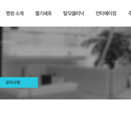
병원 소개
줄기세포
탈모클리닉
안티에이징
,면역주사
공지사항